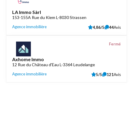
LA Immo Sàrl
153-155A Rue du Kiem L-8030 Strassen
Agence immobilière
4,86/5
44
Avis
Fermé
Axhome Immo
12 Rue du Château d'Eau L-3364 Leudelange
Agence immobilière
5/5
121
Avis
Découvrez aussi
Maison.lu
Liens utiles