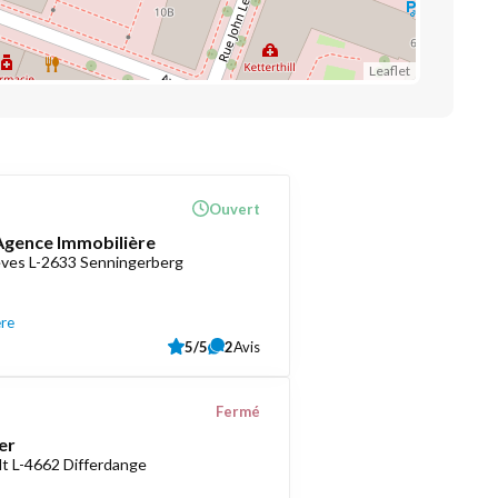
Leaflet
Ouvert
 Agence Immobilière
èves L-2633 Senningerberg
ère
5/5
2
Avis
Fermé
er
t L-4662 Differdange