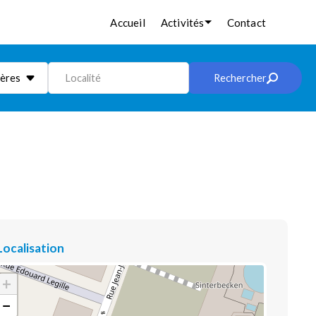
Accueil
Activités
Contact
ières
Localité
Rechercher
Localisation
+
−