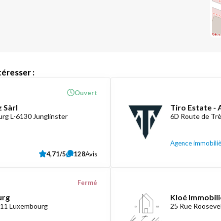
éresser :
Ouvert
 Sàrl
Tiro Estate -
rg L-6130 Junglinster
6D Route de Tr
Agence immobili
4,71/5
128
Avis
Fermé
urg
Kloé Immobili
1411 Luxembourg
25 Rue Roosevel