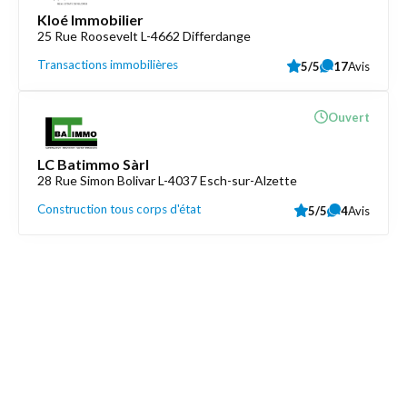
Kloé Immobilier
25 Rue Roosevelt L-4662 Differdange
Transactions immobilières
5/5
17
Avis
Ouvert
LC Batimmo Sàrl
28 Rue Simon Bolivar L-4037 Esch-sur-Alzette
Construction tous corps d'état
5/5
4
Avis
Découvrez aussi
Maison.lu
Liens utiles