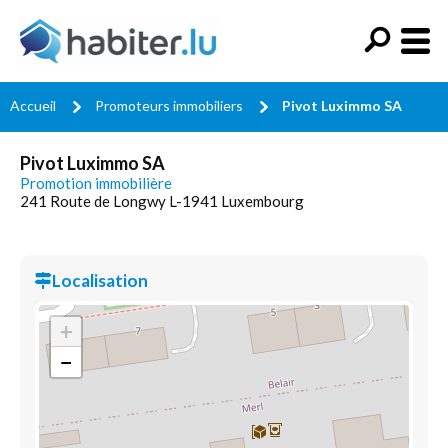
Accueil
Promoteurs immobiliers
Pivot Luximmo SA
Pivot Luximmo SA
Promotion immobilière
241 Route de Longwy L-1941 Luxembourg
Localisation
+
−