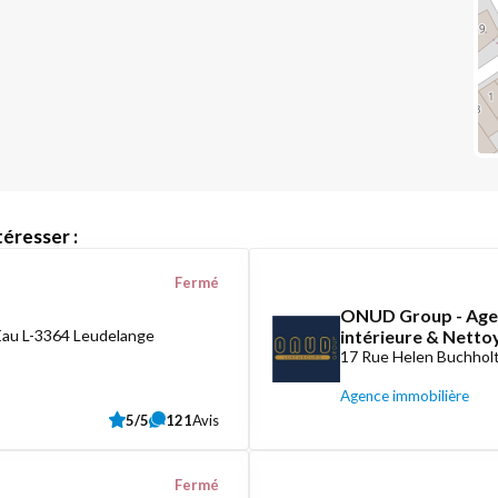
éresser :
Fermé
ONUD Group - Agen
Eau L-3364 Leudelange
intérieure & Nett
17 Rue Helen Buchholt
Agence immobilière
5/5
121
Avis
Fermé