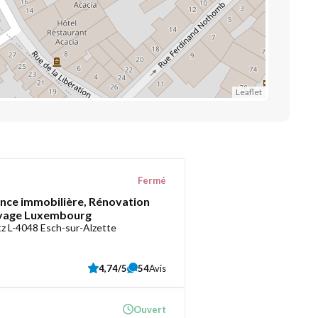
Leaflet
Fermé
ce immobilière, Rénovation
oyage Luxembourg
z L-4048 Esch-sur-Alzette
4,74/5
54
Avis
Ouvert