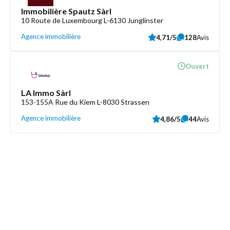
Immobilière Spautz Sàrl
10 Route de Luxembourg L-6130 Junglinster
Agence immobilière
4,71/5
128
Avis
Ouvert
LA Immo Sàrl
153-155A Rue du Kiem L-8030 Strassen
Agence immobilière
4,86/5
44
Avis
Découvrez aussi
Maison.lu
Liens utiles