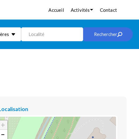
Accueil
Activités
Contact
ières
Localité
Rechercher
Localisation
+
−