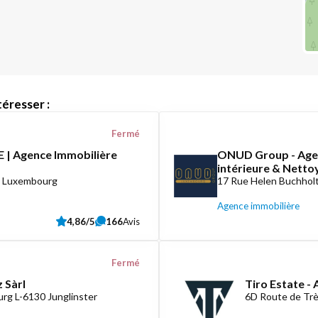
éresser :
Fermé
 | Agence Immobilière
ONUD Group - Agen
intérieure & Nett
8 Luxembourg
17 Rue Helen Buchholt
Agence immobilière
4,86/5
166
Avis
Fermé
 Sàrl
Tiro Estate -
rg L-6130 Junglinster
6D Route de Tr