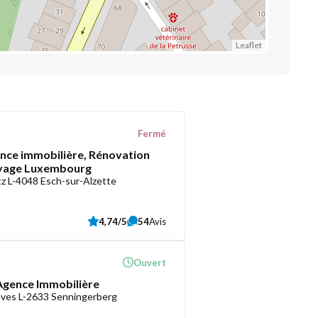
Leaflet
Fermé
ce immobilière, Rénovation
oyage Luxembourg
z L-4048 Esch-sur-Alzette
4,74/5
54
Avis
Ouvert
 Agence Immobilière
èves L-2633 Senningerberg