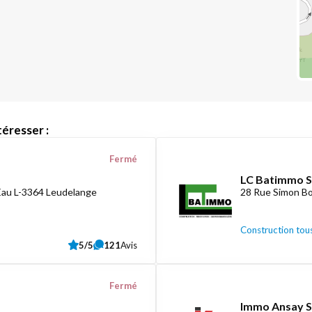
éresser :
Fermé
LC Batimmo S
Eau L-3364 Leudelange
28 Rue Simon Bo
Construction tous
5/5
121
Avis
Fermé
Immo Ansay S