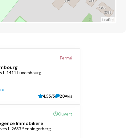
Leaflet
Fermé
embourg
as L-1411 Luxembourg
ère
4,55/5
20
Avis
Ouvert
 Agence Immobilière
èves L-2633 Senningerberg