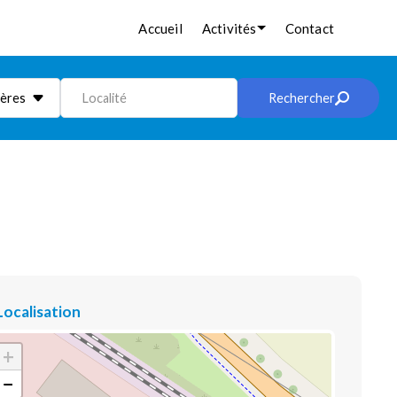
Accueil
Activités
Contact
ières
Localité
Rechercher
Localisation
+
−