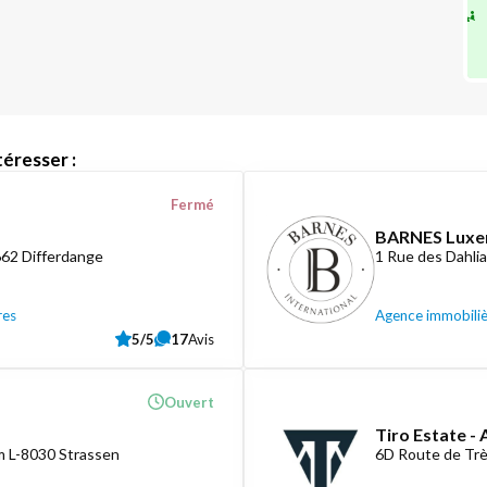
éresser :
Fermé
BARNES Lux
662 Differdange
1 Rue des Dahli
res
Agence immobili
5/5
17
Avis
Ouvert
Tiro Estate -
 L-8030 Strassen
6D Route de Tr