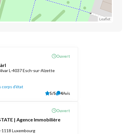
Leaflet
Ouvert
àrl
livar L-4037 Esch-sur-Alzette
 corps d'état
5/5
4
Avis
Ouvert
TATE | Agence Immobilière
 L-1118 Luxembourg