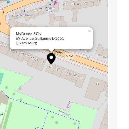
×
MyBreed SCiv
69 Avenue Guillaume L-1651
Luxembourg