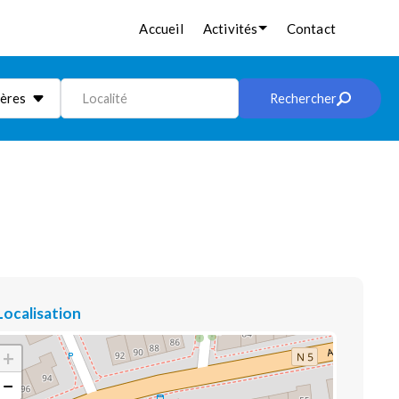
Accueil
Activités
Contact
ières
Localité
Rechercher
Localisation
+
−