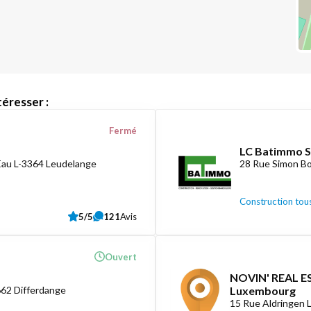
éresser :
Fermé
LC Batimmo S
Eau L-3364 Leudelange
28 Rue Simon Bo
Construction tous
5/5
121
Avis
Ouvert
NOVIN' REAL ES
662 Differdange
Luxembourg
15 Rue Aldringen