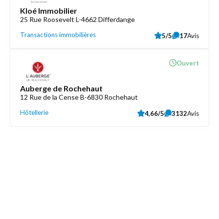
Kloé Immobilier
25 Rue Roosevelt L-4662 Differdange
Transactions immobilières
5/5
17
Avis
Ouvert
Auberge de Rochehaut
12 Rue de la Cense B-6830 Rochehaut
Hôtellerie
4,66/5
3132
Avis
Découvrez aussi
Maison.lu
Liens utiles