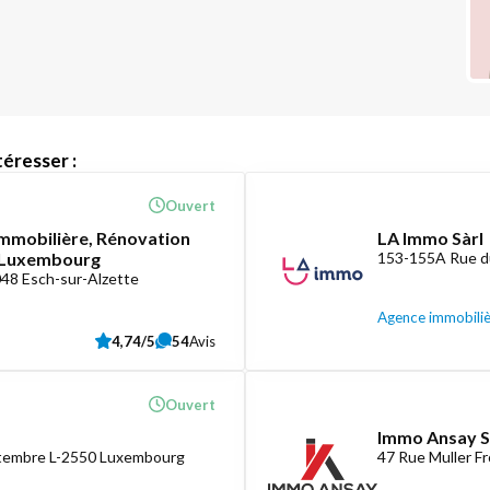
éresser :
Ouvert
mmobilière, Rénovation
LA Immo Sàrl
e Luxembourg
153-155A Rue d
048 Esch-sur-Alzette
Agence immobili
4,74/5
54
Avis
Ouvert
Immo Ansay S
ptembre L-2550 Luxembourg
47 Rue Muller F