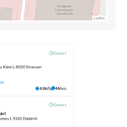
Leaflet
Ouvert
u Kiem L-8030 Strassen
ère
4,86/5
44
Avis
Ouvert
àrl
romes L-9261 Diekirch