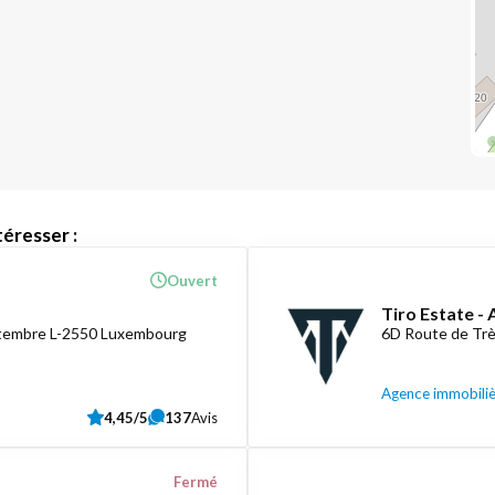
éresser :
Ouvert
Tiro Estate -
ptembre L-2550 Luxembourg
6D Route de Tr
Agence immobili
4,45/5
137
Avis
Fermé