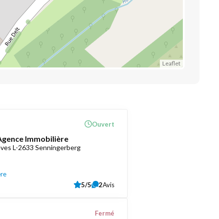
Leaflet
Ouvert
 Agence Immobilière
èves L-2633 Senningerberg
ère
5/5
2
Avis
Fermé