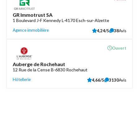
GR Immotrust SA
1 Boulevard J-F Kennedy L-4170 Esch-sur-Alzette
Agence immobilière
4,24/5
38
Avis
Ouvert
Auberge de Rochehaut
12 Rue de la Cense B-6830 Rochehaut
Hôtellerie
4,66/5
3130
Avis
Découvrez aussi
Maison.lu