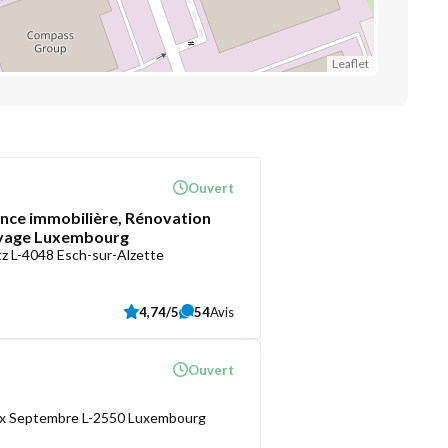
Leaflet
Ouvert
ce immobilière, Rénovation
oyage Luxembourg
z L-4048 Esch-sur-Alzette
4,74/5
54
Avis
Ouvert
ix Septembre L-2550 Luxembourg