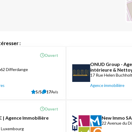
éresser :
Ouvert
ONUD Group - Agen
662 Differdange
intérieure & Nett
17 Rue Helen Buchholt
res
Agence immobilière
5/5
17
Avis
Ouvert
 | Agence Immobilière
New Immo SA
22 Avenue du D
8 Luxembourg