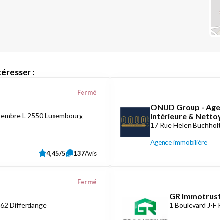
éresser :
Fermé
ONUD Group - Agen
ptembre L-2550 Luxembourg
intérieure & Nett
17 Rue Helen Buchholt
Agence immobilière
4,45/5
137
Avis
Fermé
GR Immotrust
662 Differdange
1 Boulevard J-F