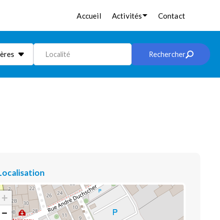
Accueil
Activités
Contact
ières
Localité
Rechercher
Localisation
+
−