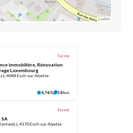
Leaflet
Fermé
ce immobilière, Rénovation
oyage Luxembourg
z L-4048 Esch-sur-Alzette
4,74/5
54
Avis
Fermé
 SA
 Kennedy L-4170 Esch-sur-Alzette