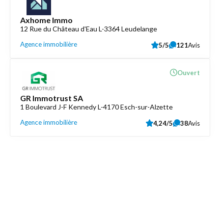
Axhome Immo
12 Rue du Château d'Eau L-3364 Leudelange
Agence immobilière
5/5
121
Avis
Ouvert
GR Immotrust SA
1 Boulevard J-F Kennedy L-4170 Esch-sur-Alzette
Agence immobilière
4,24/5
38
Avis
Découvrez aussi
Maison.lu
Liens utiles