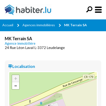
Accueil
Agences immobilières
MK Terrain SA
MK Terrain SA
Agence immobilière
24 Rue Léon Laval L-3372 Leudelange
Localisation
+
−