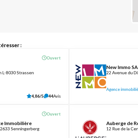
éresser :
Ouvert
New Immo SA
 L-8030 Strassen
22 Avenue du D
Agence immobili
4,86/5
44
Avis
Ouvert
ce Immobilière
Auberge de R
-2633 Senningerberg
12 Rue de la C