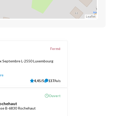
Leaflet
Fermé
ix Septembre L-2550 Luxembourg
ère
4,45/5
137
Avis
Ouvert
ochehaut
ense B-6830 Rochehaut