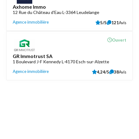
Axhome Immo
12 Rue du Château d'Eau L-3364 Leudelange
Agence immobilière
5/5
121
Avis
Ouvert
GR Immotrust SA
1 Boulevard J-F Kennedy L-4170 Esch-sur-Alzette
Agence immobilière
4,24/5
38
Avis
Découvrez aussi
Maison.lu
Liens utiles