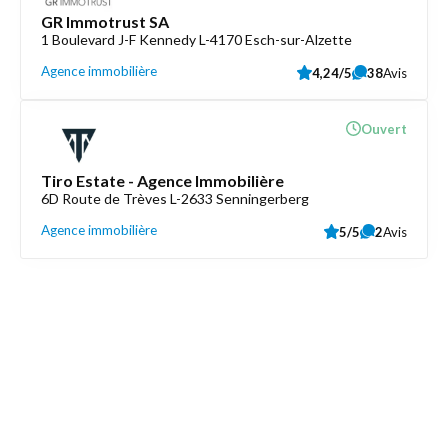
GR Immotrust SA
1 Boulevard J-F Kennedy L-4170 Esch-sur-Alzette
Agence immobilière
4,24/5
38
Avis
Ouvert
Tiro Estate - Agence Immobilière
6D Route de Trèves L-2633 Senningerberg
Agence immobilière
5/5
2
Avis
Découvrez aussi
Maison.lu
Liens utiles