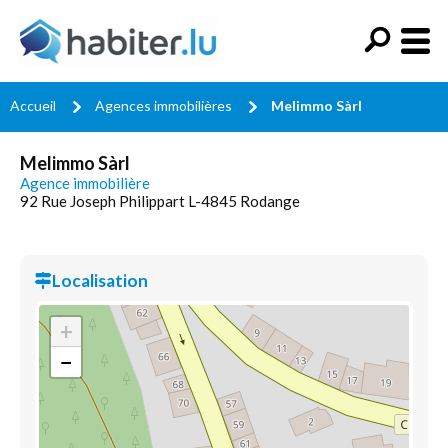
Accueil
Agences immobilières
Melimmo Sàrl
Melimmo Sàrl
Agence immobilière
92 Rue Joseph Philippart L-4845 Rodange
Localisation
+
−