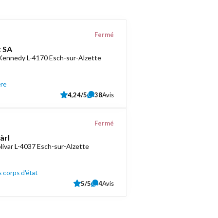
Fermé
 SA
 Kennedy L-4170 Esch-sur-Alzette
ère
4,24/5
38
Avis
Fermé
àrl
livar L-4037 Esch-sur-Alzette
 corps d'état
5/5
4
Avis