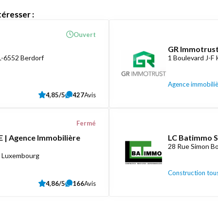
éresser :
Ouvert
GR Immotrust
L-6552 Berdorf
1 Boulevard J-F
Agence immobili
4,85/5
427
Avis
Fermé
 | Agence Immobilière
LC Batimmo S
28 Rue Simon Bo
8 Luxembourg
Construction tous
4,86/5
166
Avis