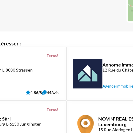
éresser :
Fermé
Axhome Imm
 L-8030 Strassen
12 Rue du Châte
Agence immobili
4,86/5
44
Avis
Fermé
 Sàrl
NOVIN' REAL ES
rg L-6130 Junglinster
Luxembourg
15 Rue Aldringen