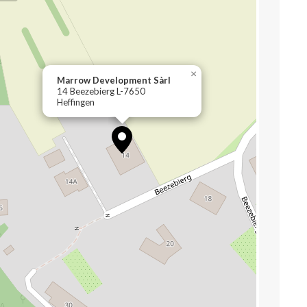
×
Marrow Development Sàrl
14 Beezebierg L-7650
Heffingen