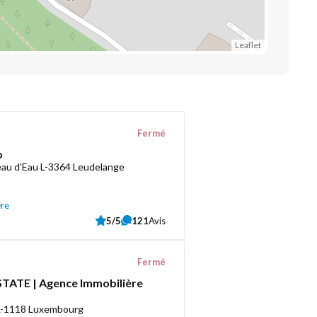
Leaflet
Fermé
o
au d'Eau L-3364 Leudelange
ère
5/5
121
Avis
Fermé
TATE | Agence Immobilière
 L-1118 Luxembourg