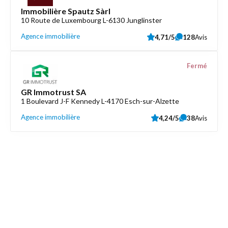
Immobilière Spautz Sàrl
10 Route de Luxembourg L-6130 Junglinster
Agence immobilière
4,71/5
128
Avis
Fermé
GR Immotrust SA
1 Boulevard J-F Kennedy L-4170 Esch-sur-Alzette
Agence immobilière
4,24/5
38
Avis
Découvrez aussi
Maison.lu
Liens utiles