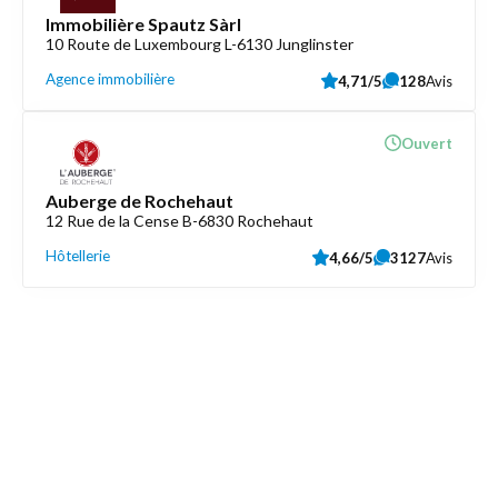
Immobilière Spautz Sàrl
10 Route de Luxembourg L-6130 Junglinster
Agence immobilière
4,71/5
128
Avis
Ouvert
Auberge de Rochehaut
12 Rue de la Cense B-6830 Rochehaut
Hôtellerie
4,66/5
3127
Avis
Découvrez aussi
Maison.lu
Liens utiles