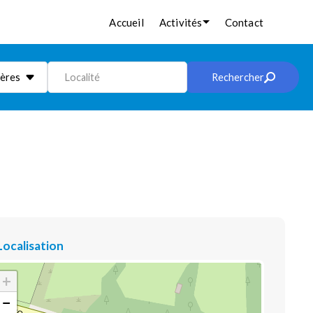
Accueil
Activités
Contact
ières
Localité
Rechercher
Localisation
+
−