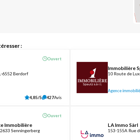
éresser :
Ouvert
Immobilière S
L-6552 Berdorf
10 Route de Lux
Agence immobili
4,85/5
427
Avis
Ouvert
ce Immobilière
LA Immo Sàrl
-2633 Senningerberg
153-155A Rue d