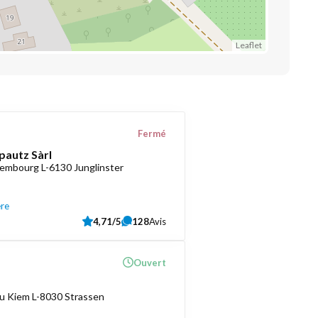
Leaflet
Fermé
pautz Sàrl
embourg L-6130 Junglinster
ère
4,71/5
128
Avis
Ouvert
u Kiem L-8030 Strassen