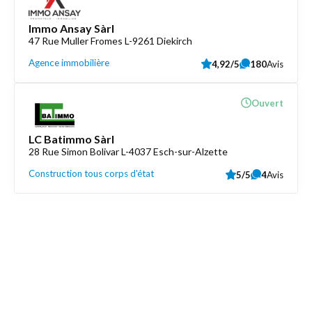
Immo Ansay Sàrl
47 Rue Muller Fromes L-9261 Diekirch
Agence immobilière
4,92/5
180
Avis
Ouvert
LC Batimmo Sàrl
28 Rue Simon Bolivar L-4037 Esch-sur-Alzette
Construction tous corps d'état
5/5
4
Avis
Découvrez aussi
Maison.lu
Liens utiles