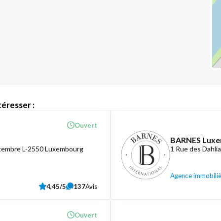
éresser :
Ouvert
BARNES Lux
ptembre L-2550 Luxembourg
1 Rue des Dahli
Agence immobili
4,45/5
137
Avis
Ouvert