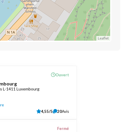
Leaflet
Ouvert
embourg
as L-1411 Luxembourg
ère
4,55/5
20
Avis
Fermé