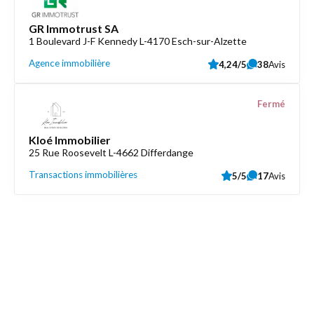
GR Immotrust SA
1 Boulevard J-F Kennedy L-4170 Esch-sur-Alzette
Agence immobilière
4,24/5
38
Avis
Fermé
Kloé Immobilier
25 Rue Roosevelt L-4662 Differdange
Transactions immobilières
5/5
17
Avis
Découvrez aussi
Maison.lu
Liens utiles