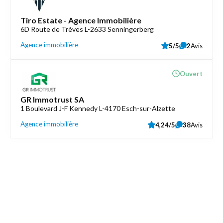
Tiro Estate - Agence Immobilière
6D Route de Trèves L-2633 Senningerberg
Agence immobilière
5/5
2
Avis
Ouvert
GR Immotrust SA
1 Boulevard J-F Kennedy L-4170 Esch-sur-Alzette
Agence immobilière
4,24/5
38
Avis
Découvrez aussi
Maison.lu
Liens utiles