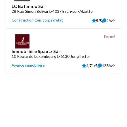
LC Batimmo Sàrl
28 Rue Simon Bolivar L-4037 Esch-sur-Alzette
Construction tous corps d'état
5/5
4
Avis
Fermé
Immobilière Spautz Sàrl
10 Route de Luxembourg L-6130 Junglinster
Agence immobilière
4,71/5
128
Avis
Découvrez aussi
Maison.lu
Liens utiles