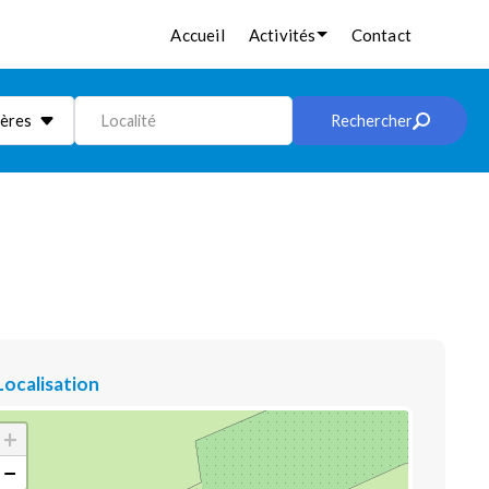
Accueil
Activités
Contact
ières
Localité
Rechercher
Localisation
+
−