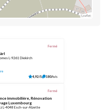
Leaflet
Fermé
àrl
romes L-9261 Diekirch
ère
4,92/5
180
Avis
Fermé
ce immobilière, Rénovation
oyage Luxembourg
z L-4048 Esch-sur-Alzette