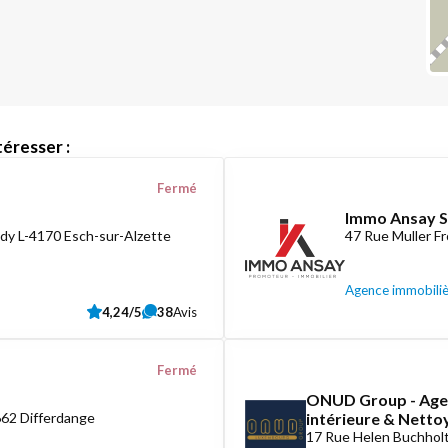
éresser :
Fermé
Immo Ansay S
dy L-4170 Esch-sur-Alzette
47 Rue Muller F
Agence immobili
4,24/5
38
Avis
Fermé
ONUD Group - Agen
662 Differdange
intérieure & Nett
17 Rue Helen Buchholt