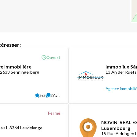
éresser :
Ouvert
ce Immobilière
Immobilux Sàr
-2633 Senningerberg
13 An der Ruets
Agence immobili
5/5
2
Avis
Fermé
NOVIN' REAL ES
Eau L-3364 Leudelange
Luxembourg
15 Rue Aldringen