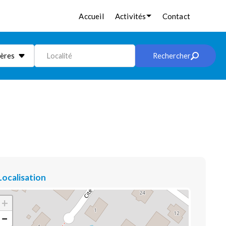
Accueil
Activités
Contact
ières
Localité
Rechercher
Localisation
+
−