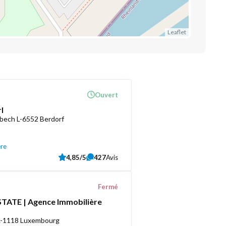
Leaflet
Ouvert
l
bech L-6552 Berdorf
ère
4,85/5
427
Avis
Fermé
TATE | Agence Immobilière
 L-1118 Luxembourg