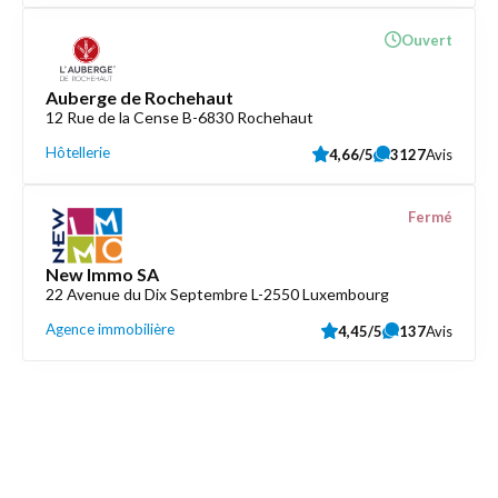
Ouvert
Auberge de Rochehaut
12 Rue de la Cense B-6830 Rochehaut
Hôtellerie
4,66/5
3127
Avis
Fermé
New Immo SA
22 Avenue du Dix Septembre L-2550 Luxembourg
Agence immobilière
4,45/5
137
Avis
Découvrez aussi
Maison.lu