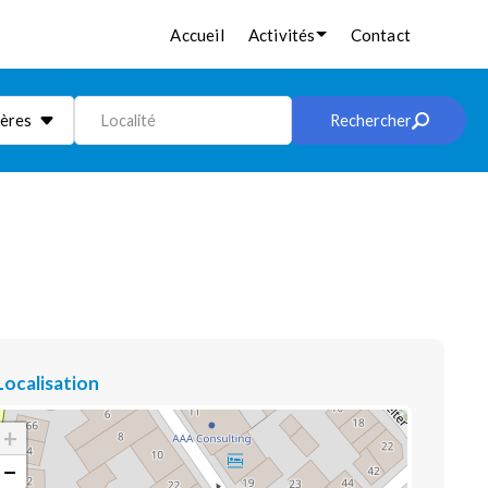
Accueil
Activités
Contact
ières
Localité
Rechercher
Localisation
+
−