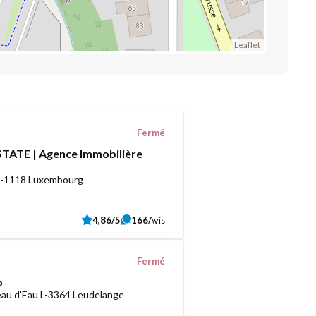
Leaflet
Fermé
TATE | Agence Immobilière
 L-1118 Luxembourg
4,86/5
166
Avis
Fermé
o
au d'Eau L-3364 Leudelange