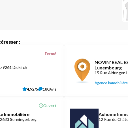
éresser :
Fermé
NOVIN' REAL ES
L-9261 Diekirch
Luxembourg
15 Rue Aldringen
Agence immobilière
4,92/5
180
Avis
Ouvert
ce Immobilière
Axhome Imm
-2633 Senningerberg
12 Rue du Châte