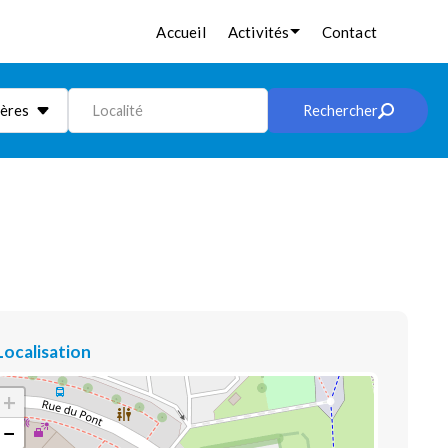
Accueil
Activités
Contact
ières
Localité
Rechercher
Localisation
+
−