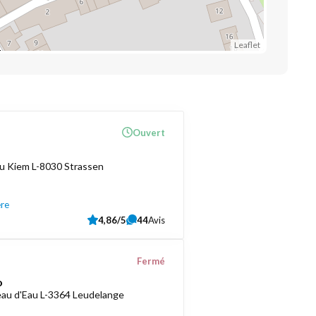
Leaflet
Ouvert
u Kiem L-8030 Strassen
ère
4,86/5
44
Avis
Fermé
o
au d'Eau L-3364 Leudelange