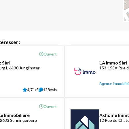
éresser :
Ouvert
 Sàrl
LA Immo Sàrl
rg L-6130 Junglinster
153-155A Rue d
Agence immobili
4,71/5
128
Avis
Ouvert
ce Immobilière
Axhome Imm
-2633 Senningerberg
12 Rue du Châte