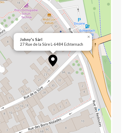
×
Johny's Sàrl
27 Rue de la Sûre L-6484 Echternach