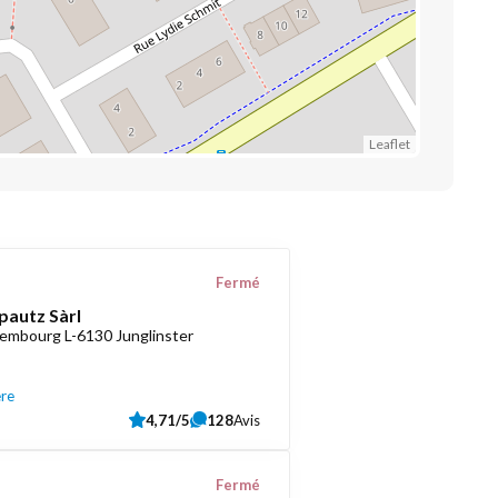
Leaflet
Fermé
pautz Sàrl
embourg L-6130 Junglinster
ère
4,71/5
128
Avis
Fermé