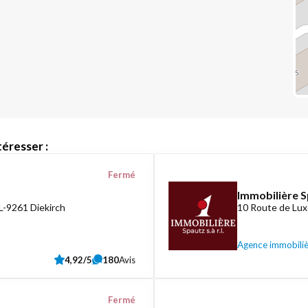
éresser :
Fermé
Immobilière S
L-9261 Diekirch
10 Route de Lux
Agence immobili
4,92/5
180
Avis
Fermé