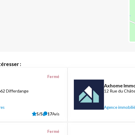
éresser :
Fermé
Axhome Imm
662 Differdange
12 Rue du Châte
res
Agence immobili
5/5
17
Avis
Fermé