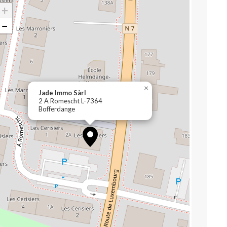
+
−
×
Jade Immo Sàrl
2 A Romescht L-7364
Bofferdange