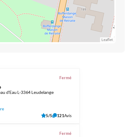
Leaflet
Fermé
o
au d'Eau L-3364 Leudelange
ère
5/5
121
Avis
Fermé