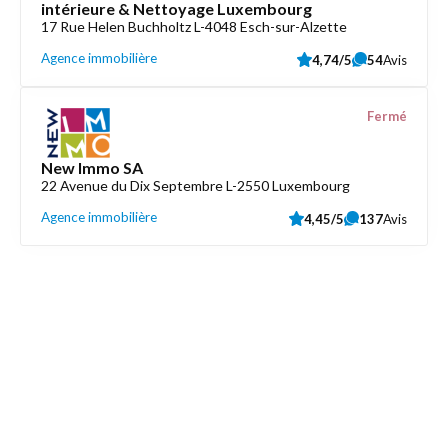
intérieure & Nettoyage Luxembourg
17 Rue Helen Buchholtz L-4048 Esch-sur-Alzette
Agence immobilière
4,74/5
54
Avis
Fermé
New Immo SA
22 Avenue du Dix Septembre L-2550 Luxembourg
Agence immobilière
4,45/5
137
Avis
Découvrez aussi
Maison.lu
Liens utiles
Contactez-nous