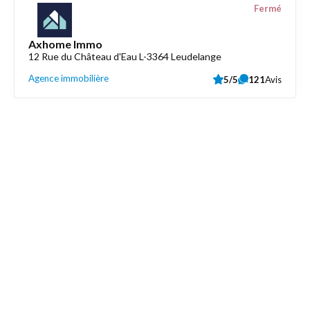
Fermé
Axhome Immo
12 Rue du Château d'Eau L-3364 Leudelange
Agence immobilière
5/5
121
Avis
Découvrez aussi
Maison.lu
Liens utiles
Contactez-nous
Mentions légales