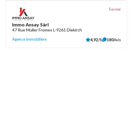
Fermé
Immo Ansay Sàrl
47 Rue Muller Fromes L-9261 Diekirch
Agence immobilière
4,92/5
180
Avis
Découvrez aussi
Maison.lu
Liens utiles
Contactez-nous
Mentions légales