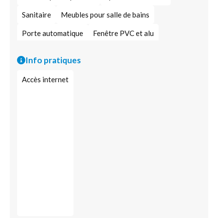
Sanitaire
Meubles pour salle de bains
Porte automatique
Fenêtre PVC et alu
Porte acoustique
Porte alu
Porte pour garage
Info pratiques
Porte d'entrée maison
Porte en verre
Accès internet
Porte en bois
Fenêtre
Porte