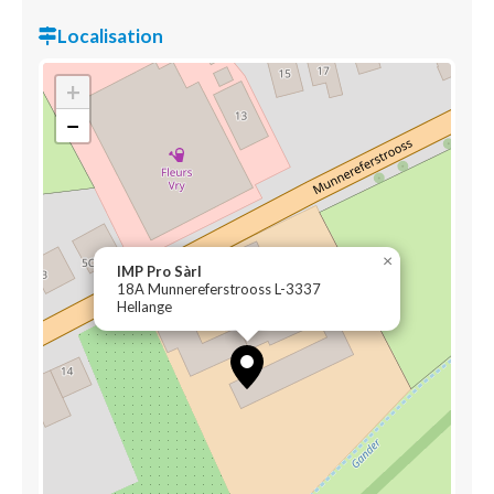
Localisation
+
−
×
IMP Pro Sàrl
18A Munnereferstrooss L-3337
Hellange