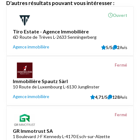
D'autres résultats pouvant vous intéresser :
Ouvert
Tiro Estate - Agence Immobilière
6D Route de Trèves L-2633 Senningerberg
Agence immobilière
5/5
2
Avis
Fermé
Immobilière Spautz Sàrl
10 Route de Luxembourg L-6130 Junglinster
Agence immobilière
4,71/5
128
Avis
Fermé
GR Immotrust SA
1 Boulevard J-F Kennedy L-4170 Esch-sur-Alzette