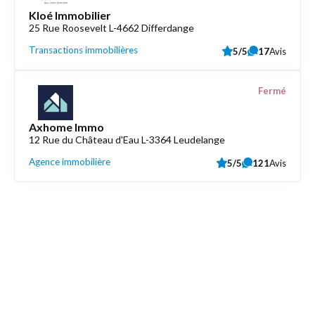
Kloé Immobilier
25 Rue Roosevelt L-4662 Differdange
Transactions immobilières
5/5
17
Avis
Fermé
Axhome Immo
12 Rue du Château d'Eau L-3364 Leudelange
Agence immobilière
5/5
121
Avis
Découvrez aussi
Maison.lu
Liens utiles