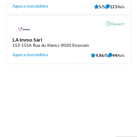
Agence immobilière
5/5
121
Avis
Ouvert
LA Immo Sàrl
153-155A Rue du Kiem L-8030 Strassen
Agence immobilière
4,86/5
44
Avis
Découvrez aussi
Maison.lu
Liens utiles
Contactez-nous
Mentions légales