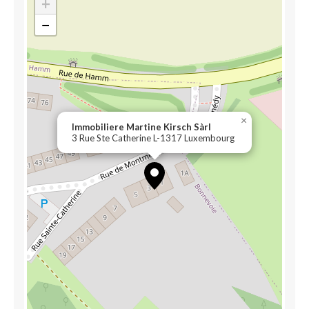
+
−
×
Immobiliere Martine Kirsch Sàrl
3 Rue Ste Catherine L-1317 Luxembourg