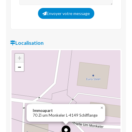
Envoyer votre message
Localisation
+
−
×
Immoapart
70 Zi um Monkeler L-4149 Schifflange