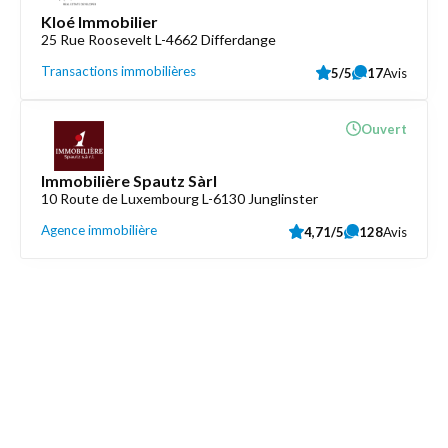
Kloé Immobilier
25 Rue Roosevelt L-4662 Differdange
Transactions immobilières
5/5
17
Avis
Ouvert
Immobilière Spautz Sàrl
10 Route de Luxembourg L-6130 Junglinster
Agence immobilière
4,71/5
128
Avis
Découvrez aussi
Maison.lu
Liens utiles