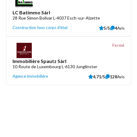
LC Batimmo Sàrl
28 Rue Simon Bolivar L-4037 Esch-sur-Alzette
Construction tous corps d'état
5/5
4
Avis
Fermé
Immobilière Spautz Sàrl
10 Route de Luxembourg L-6130 Junglinster
Agence immobilière
4,71/5
128
Avis
Découvrez aussi
Maison.lu
Liens utiles