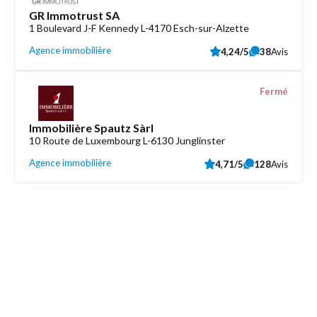
GR Immotrust SA
1 Boulevard J-F Kennedy L-4170 Esch-sur-Alzette
Agence immobilière
4,24/5
38
Avis
Fermé
Immobilière Spautz Sàrl
10 Route de Luxembourg L-6130 Junglinster
Agence immobilière
4,71/5
128
Avis
Découvrez aussi
Maison.lu
Liens utiles